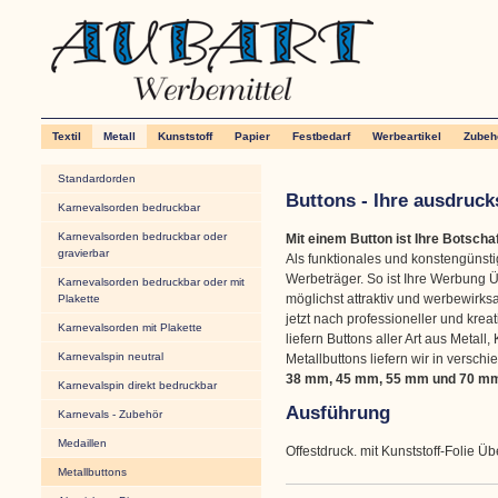
Textil
Metall
Kunststoff
Papier
Festbedarf
Werbeartikel
Zubeh
Standardorden
Buttons - Ihre ausdruc
Karnevalsorden bedruckbar
Karnevalsorden bedruckbar oder
Mit einem Button ist Ihre Botscha
gravierbar
Als funktionales und konstengünsti
Werbeträger. So ist Ihre Werbung Übe
Karnevalsorden bedruckbar oder mit
möglichst attraktiv und werbewirk
Plakette
jetzt nach professioneller und krea
Karnevalsorden mit Plakette
liefern Buttons aller Art aus Metall
Karnevalspin neutral
Metallbuttons liefern wir in versc
38 mm, 45 mm, 55 mm und 70 m
Karnevalspin direkt bedruckbar
Ausführung
Karnevals - Zubehör
Medaillen
Offestdruck. mit Kunststoff-Folie Ü
Metallbuttons