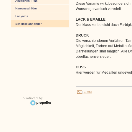
Abzeichen, Pins
Diese Variante wirkt besonders oh
Namensschilder
Wunsch galvanisch veredelt.
Lanyards
LACK & EMAILLE
Schlüsselanhänger
Der klassiker besticht duch Farbigk
DRUCK
Die verschiendenen Verfahren Tamp
Möglichkeit, Farben auf Metall auf
Darstellungen sind mäglich. Alle D
oberflächenversiegelt.
GUSS
Hier werden für Medaillen ungewöhn
E-Mail