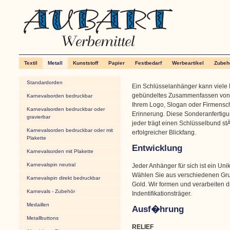
Textil
Metall
Kunststoff
Papier
Festbedarf
Werbeartikel
Zubeh
Standardorden
Ein Schlüsselanhänger kann viele 
gebündeltes Zusammenfassen von S
Karnevalsorden bedruckbar
Ihrem Logo, Slogan oder Firmenschr
Karnevalsorden bedruckbar oder
Erinnerung. Diese Sonderanfertigun
gravierbar
jeder trägt einen Schlüsselbund stÄ
Karnevalsorden bedruckbar oder mit
erfolgreicher Blickfang.
Plakette
Entwicklung
Karnevalsorden mit Plakette
Karnevalspin neutral
Jeder Anhänger für sich ist ein Unik
Wählen Sie aus verschiedenen Grun
Karnevalspin direkt bedruckbar
Gold. Wir formen und verarbeiten 
Karnevals - Zubehör
Indentifikationsträger.
Medaillen
Ausf�hrung
Metallbuttons
RELIEF